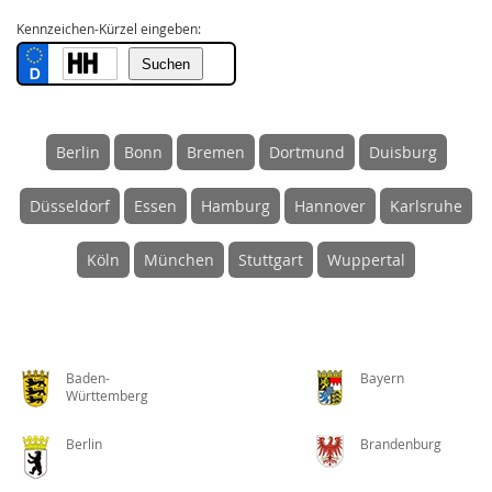
Kennzeichen-Kürzel eingeben:
Berlin
Bonn
Bremen
Dortmund
Duisburg
Düsseldorf
Essen
Hamburg
Hannover
Karlsruhe
Köln
München
Stuttgart
Wuppertal
Baden-
Bayern
Württemberg
Berlin
Brandenburg