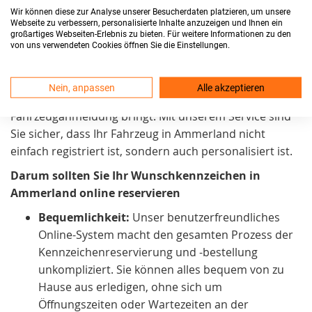
Kennzeichenreservierungsprozess
möglichst einfach
Wir können diese zur Analyse unserer Besucherdaten platzieren, um unsere
Webseite zu verbessern, personalisierte Inhalte anzuzeigen und Ihnen ein
zu gestalten. Daher arbeiten wir kontinuierlich daran,
großartiges Webseiten-Erlebnis zu bieten. Für weitere Informationen zu den
ihn noch zugänglicher zu machen. Wir sind stolz
von uns verwendeten Cookies öffnen Sie die Einstellungen.
darauf, in Ammerland einen Service anzubieten, der
praktisch und zeitsparend. Außerdem auch eine
Nein, anpassen
Alle akzeptieren
persönliche Note
in den Prozess der
Fahrzeuganmeldung bringt. Mit unserem Service sind
Sie sicher, dass Ihr Fahrzeug in Ammerland nicht
einfach registriert ist, sondern auch personalisiert ist.
Darum sollten Sie Ihr Wunschkennzeichen in
Ammerland online reservieren
Bequemlichkeit:
Unser benutzerfreundliches
Online-System macht den gesamten Prozess der
Kennzeichenreservierung und -bestellung
unkompliziert. Sie können alles bequem von zu
Hause aus erledigen, ohne sich um
Öffnungszeiten oder Wartezeiten an der