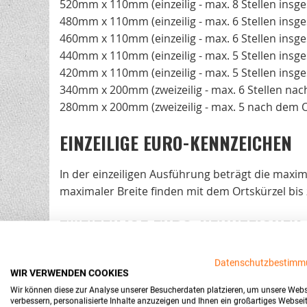
520mm x 110mm (einzeilig - max. 8 Stellen insg
480mm x 110mm (einzeilig - max. 6 Stellen insg
460mm x 110mm (einzeilig - max. 6 Stellen insg
440mm x 110mm (einzeilig - max. 5 Stellen insg
420mm x 110mm (einzeilig - max. 5 Stellen insg
340mm x 200mm (zweizeilig - max. 6 Stellen nac
280mm x 200mm (zweizeilig - max. 5 nach dem O
EINZEILIGE EURO-KENNZEICHEN
In der einzeiligen Ausführung beträgt die max
maximaler Breite finden mit dem Ortskürzel bis
ZWEIZEILIGE EURO-KENNZEICHEN
Bei zweizeiligen Autokennzeichen beträgt die m
Datenschutzbestimm
WIR VERWENDEN COOKIES
übrigen Zahlen und Buchstaben befinden sich d
Wir können diese zur Analyse unserer Besucherdaten platzieren, um unsere Webs
Bei dem 200mm x 280mm Schild sind maximal
5
verbessern, personalisierte Inhalte anzuzeigen und Ihnen ein großartiges Websei