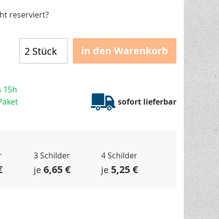
t reserviert?
in den Warenkorb
s 15h
Paket
sofort lieferbar
r
3 Schilder
4 Schilder
€
6,65 €
5,25 €
je
je