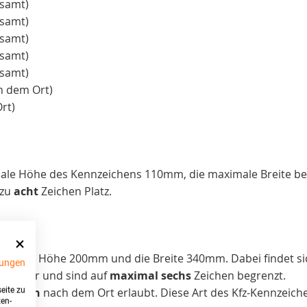
esamt)
esamt)
esamt)
esamt)
esamt)
h dem Ort)
rt)
imale Höhe des Kennzeichens 110mm, die maximale Breite b
 zu
acht
Zeichen Platz.
aximale Höhe 200mm und die Breite 340mm. Dabei findet sic
ungen
arunter und sind auf
maximal sechs
Zeichen begrenzt.
eite zu
 Stellen
nach dem Ort erlaubt. Diese Art des Kfz-Kennzeichen
ten-