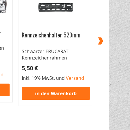
-
Kennzeichen
Kennzeichenhalter 520mm
Look
en
520mm Kenn
Schwarzer ERUCARAT-
Kennzeichenrahmen
5,90 €
5,50 €
nd
Inkl. 19% Mw
Inkl. 19% MwSt. und
Versand
in de
in den Warenkorb