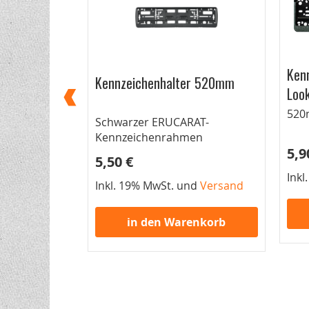
r Chrome-
Kenn
Kennzeichenhalter 520mm
Loo
henrahmen
520
Schwarzer ERUCARAT-
Kennzeichenrahmen
5,9
5,50 €
nd
Versand
Inkl
Inkl. 19% MwSt. und
Versand
enkorb
in den Warenkorb