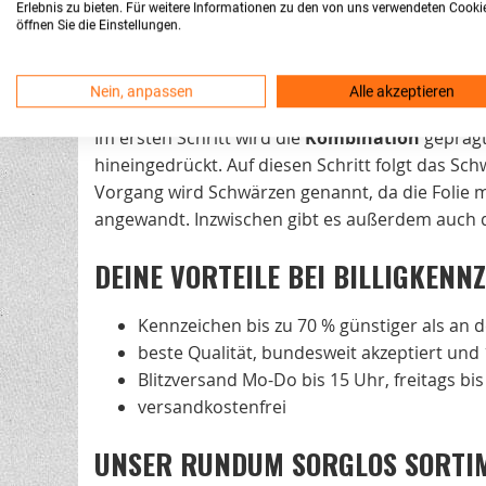
die einzeiligen Nummernschilder.
Erlebnis zu bieten. Für weitere Informationen zu den von uns verwendeten Cooki
öffnen Sie die Einstellungen.
DAS VERFAHREN
Nein, anpassen
Alle akzeptieren
Das Herstellungsverfahren besteht aus zwei Sch
Im ersten Schritt wird die
Kombination
geprägt
hineingedrückt. Auf diesen Schritt folgt das Sc
Vorgang wird Schwärzen genannt, da die Folie m
angewandt. Inzwischen gibt es außerdem auch d
DEINE VORTEILE BEI BILLIGKENN
Kennzeichen bis zu 70 % günstiger als an d
beste Qualität, bundesweit akzeptiert und
Blitzversand Mo-Do bis 15 Uhr, freitags bi
versandkostenfrei
UNSER RUNDUM SORGLOS SORTI