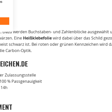
es
ritten.
. Dazu werden Buchstaben- und Zahlenblöcke ausgewählt 
hwärzen. Eine
Heißklebefolie
wird dabei über das Schild gezo
eist schwarz ist. Bei roten oder grünen Kennzeichen wird da
ie Carbon-Optik.
ZEICHEN.DE
er Zulassungsstelle
 100 % Passgenauigkeit
s 14h
MENT