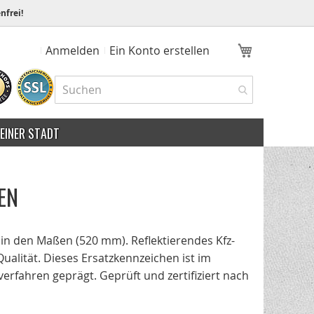
nfrei!
Mein Ware
Anmelden
Ein Konto erstellen
MEINER STADT
EN
 in den Maßen (520 mm). Reflektierendes Kfz-
Qualität. Dieses Ersatzkennzeichen ist im
fahren geprägt. Geprüft und zertifiziert nach