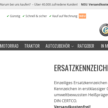
Warum bei uns kaufen? – Über 40.000 zufriedene Kunden!
NEU: Versandkoste
✔
Günstig
✔
Schnell & sicher
✔
Kauf auf Rechnung
NEU
MOTORRAD
TRAKTOR
AUTOZUBEHÖR
RATGEBER
IN 
ERSATZKENNZEICH
Einzeiliges Ersatzkennzeichen
Kennzeichen in erstklassiger 
umweltbewussten Heißprägever
DIN CERTCO.
Versandkostenfrei!