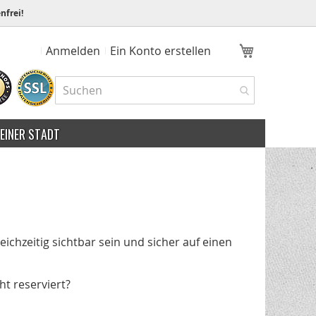
nfrei!
Mein Ware
Anmelden
Ein Konto erstellen
MEINER STADT
chzeitig sichtbar sein und sicher auf einen
t reserviert?