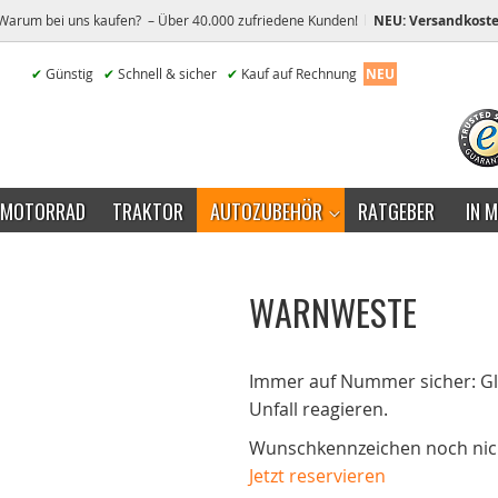
Warum bei uns kaufen? – Über 40.000 zufriedene Kunden!
NEU: Versandkoste
✔
Günstig
✔
Schnell & sicher
✔
Kauf auf Rechnung
NEU
MOTORRAD
TRAKTOR
AUTOZUBEHÖR
RATGEBER
IN 
WARNWESTE
Immer auf Nummer sicher: Glei
Unfall reagieren.
Wunschkennzeichen noch nich
Jetzt reservieren