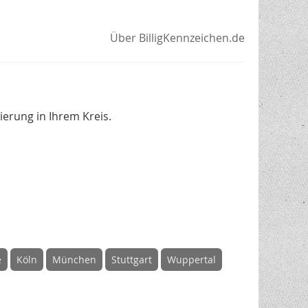
Über BilligKennzeichen.de
erung in Ihrem Kreis.
e
Köln
München
Stuttgart
Wuppertal