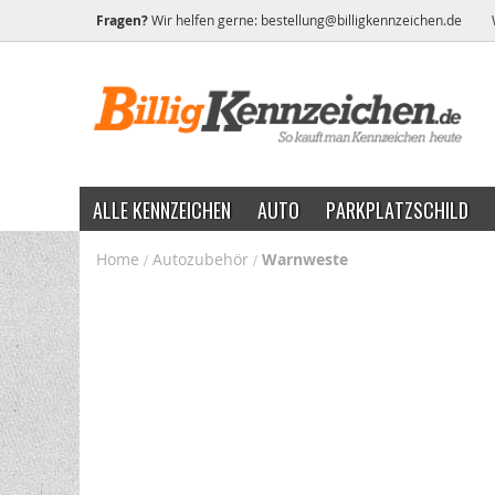
Fragen?
Wir helfen gerne:
bestellung@billigkennzeichen.de
ALLE KENNZEICHEN
AUTO
PARKPLATZSCHILD
Home
Autozubehör
Warnweste
Warnweste
Zum
Zum
Ende
Anfang
der
der
Bildgalerie
Bildgalerie
springen
springen