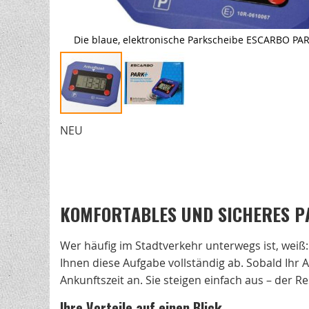
Die blaue, elektronische Parkscheibe ESCARBO PAR
NEU
Zum
Anfang
der
Bildgalerie
KOMFORTABLES UND SICHERES P
springen
Wer häufig im Stadtverkehr unterwegs ist, weiß
Ihnen diese Aufgabe vollständig ab. Sobald Ihr A
Ankunftszeit an. Sie steigen einfach aus – der Res
Ihre Vorteile auf einen Blick