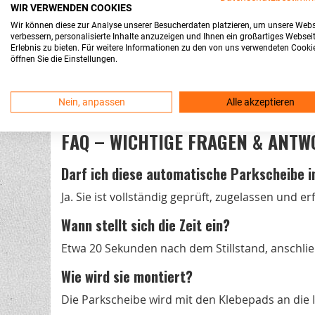
WIR VERWENDEN COOKIES
Bezeichnung: ESCARBO PARK+
Wir können diese zur Analyse unserer Besucherdaten platzieren, um unsere Webs
Farbe: Blau, mit kontrastreichem LCD-Disp
verbessern, personalisierte Inhalte anzuzeigen und Ihnen ein großartiges Websei
Erlebnis zu bieten. Für weitere Informationen zu den von uns verwendeten Cooki
Format: kompakte, gesetzeskonforme Grö
öffnen Sie die Einstellungen.
Befestigung: inklusive 4 selbstklebender 
Zertifizierung: ECE-konform (E1 10R-06100
Nein, anpassen
Alle akzeptieren
FAQ – WICHTIGE FRAGEN & ANT
Darf ich diese automatische Parkscheibe 
Ja. Sie ist vollständig geprüft, zugelassen und er
Wann stellt sich die Zeit ein?
Etwa 20 Sekunden nach dem Stillstand, anschli
Wie wird sie montiert?
Die Parkscheibe wird mit den Klebepads an die I