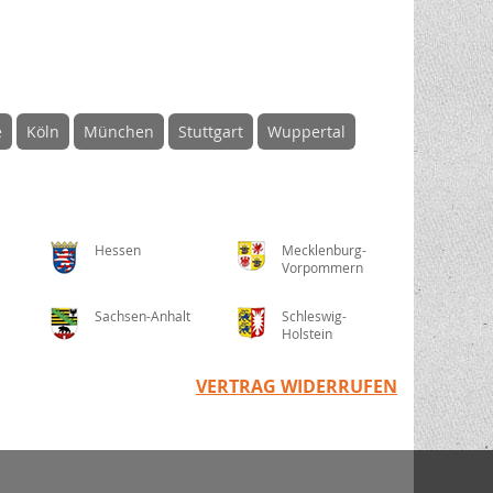
e
Köln
München
Stuttgart
Wuppertal
Hessen
Mecklenburg-
Vorpommern
Sachsen-Anhalt
Schleswig-
Holstein
VERTRAG WIDERRUFEN