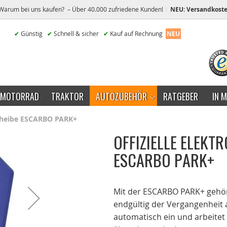
Warum bei uns kaufen? – Über 40.000 zufriedene Kunden!
NEU: Versandkoste
✔
Günstig
✔
Schnell & sicher
✔
Kauf auf Rechnung
NEU
MOTORRAD
TRAKTOR
AUTOZUBEHÖR
RATGEBER
IN 
scheibe ESCARBO PARK+
OFFIZIELLE ELEKT
ESCARBO PARK+
Mit der ESCARBO PARK+ gehört
endgültig der Vergangenheit an
automatisch ein und arbeitet