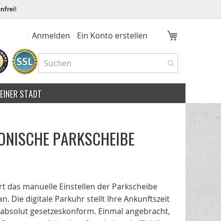
nfrei!
Mein Ware
Anmelden
Ein Konto erstellen
MEINER STADT
RONISCHE PARKSCHEIBE
 das manuelle Einstellen der Parkscheibe
. Die digitale Parkuhr stellt Ihre Ankunftszeit
 absolut gesetzeskonform. Einmal angebracht,