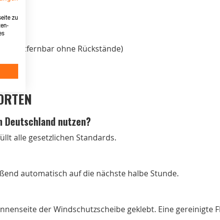
eite zu
lay
ten-
es
ße
Pads (entfernbar ohne Rückstände)
67)
WORTEN
in Deutschland nutzen?
füllt alle gesetzlichen Standards.
eßend automatisch auf die nächste halbe Stunde.
nnenseite der Windschutzscheibe geklebt. Eine gereinigte Fl