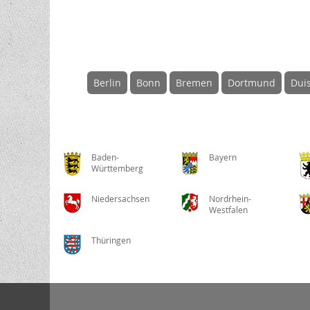
Berlin
Bonn
Bremen
Dortmund
Dui
Baden-
Bayern
Württemberg
Niedersachsen
Nordrhein-
Westfalen
Thüringen