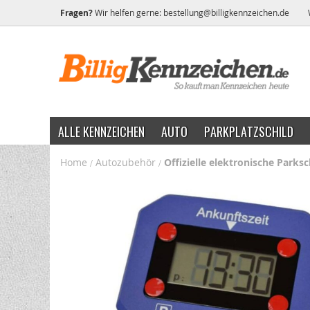
Fragen?
Wir helfen gerne:
bestellung@billigkennzeichen.de
ALLE KENNZEICHEN
AUTO
PARKPLATZSCHILD
Home
Autozubehör
Offizielle elektronische Park
Zum
Ende
der
Bildgalerie
springen