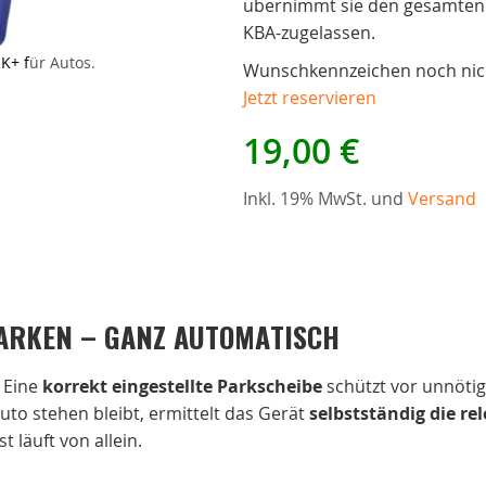
übernimmt sie den gesamten Pr
KBA-zugelassen.
K+ für Autos.
Verpackung der elektronischen Parkscheibe
Wunschkennzeichen noch nich
Jetzt reservieren
19,00 €
Inkl. 19% MwSt. und
Versand
ARKEN – GANZ AUTOMATISCH
: Eine
korrekt eingestellte Parkscheibe
schützt vor unnöti
uto stehen bleibt, ermittelt das Gerät
selbstständig die re
t läuft von allein.