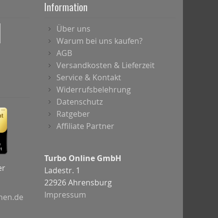
Information
Über uns
Warum bei uns kaufen?
AGB
Versandkosten & Lieferzeit
Service & Kontakt
Widerrufsbelehrung
Datenschutz
Ratgeber
Affiliate Partner
Turbo Online GmbH
er
Ladestr. 1
22926 Ahrensburg
Impressum
chen.de