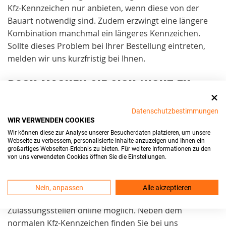
Kfz-Kennzeichen nur anbieten, wenn diese von der
Bauart notwendig sind. Zudem erzwingt eine längere
Kombination manchmal ein längeres Kennzeichen.
Sollte dieses Problem bei Ihrer Bestellung eintreten,
melden wir uns kurzfristig bei Ihnen.
DOCH MACHEN SIE SICH NICHT ZU
VIELE GEDANKEN:
Datenschutzbestimmungen
WIR VERWENDEN COOKIES
Zulassungsstellen kennen meist die Möglichkeiten und
Wir können diese zur Analyse unserer Besucherdaten platzieren, um unsere
Grenzen eines Kfz-Kennzeichens und sichern nur
Webseite zu verbessern, personalisierte Inhalte anzuzeigen und Ihnen ein
tatsächlich mögliche Kombinationen zu. Deswegen ist
großartiges Webseiten-Erlebnis zu bieten. Für weitere Informationen zu den
von uns verwendeten Cookies öffnen Sie die Einstellungen.
es umso wichtiger, dass
Sie
vorher
Ihre
Kennzeichenkombination
reservieren
. In den meisten Fällen ist die Reservierung
Nein, anpassen
Alle akzeptieren
des
Wunschkennzeichens
inzwischen bei den
Zulassungsstellen online möglich. Neben dem
normalen Kfz-Kennzeichen finden Sie bei uns