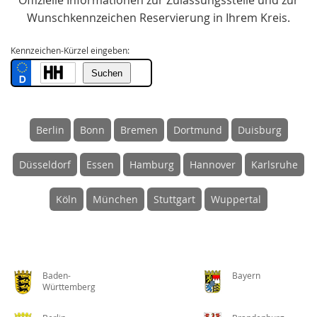
Offizielle Informationen zur Zulassungsstelle und zur
Wunschkennzeichen Reservierung in Ihrem Kreis.
Kennzeichen-Kürzel eingeben:
Berlin
Bonn
Bremen
Dortmund
Duisburg
Düsseldorf
Essen
Hamburg
Hannover
Karlsruhe
Köln
München
Stuttgart
Wuppertal
Baden-
Bayern
Württemberg