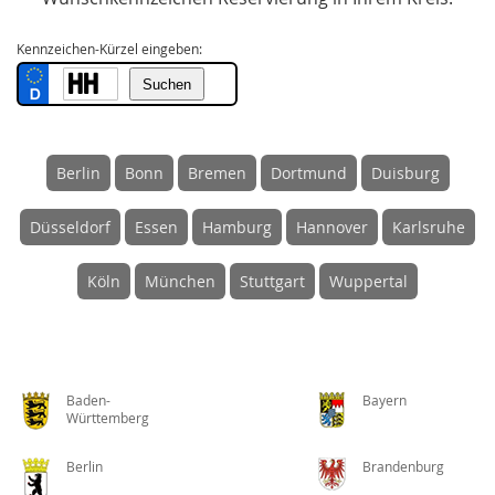
Kennzeichen-Kürzel eingeben:
Berlin
Bonn
Bremen
Dortmund
Duisburg
Düsseldorf
Essen
Hamburg
Hannover
Karlsruhe
Köln
München
Stuttgart
Wuppertal
Baden-
Bayern
Württemberg
Berlin
Brandenburg