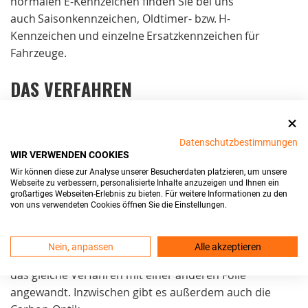
normalen E-Kennzeichen finden Sie bei uns
auch Saisonkennzeichen, Oldtimer- bzw. H-
Kennzeichen und einzelne Ersatzkennzeichen für
Fahrzeuge.
DAS VERFAHREN
Das Herstellungsverfahren besteht aus zwei Schritten.
Im ersten Schritt wird die
Kombination
geprägt. Dazu
Datenschutzbestimmungen
werden Buchstaben- und Zahlenblöcke ausgewählt und
WIR VERWENDEN COOKIES
unter hohem Druck in das Aluminium-Blech
Wir können diese zur Analyse unserer Besucherdaten platzieren, um unsere
Webseite zu verbessern, personalisierte Inhalte anzuzeigen und Ihnen ein
hineingedrückt. Auf diesen Schritt folgt das Schwärzen.
großartiges Webseiten-Erlebnis zu bieten. Für weitere Informationen zu den
Eine
Heißklebefolie
wird dabei über das Schild
von uns verwendeten Cookies öffnen Sie die Einstellungen.
gezogen und färbt alle erhobenen Bereiche ein. Der
Vorgang wird Schwärzen genannt, da die Folie meist
Nein, anpassen
Alle akzeptieren
schwarz ist. Bei roten oder grünen Kennzeichen wird
das gleiche Verfahren mit einer anderen Folie
angewandt. Inzwischen gibt es außerdem auch die