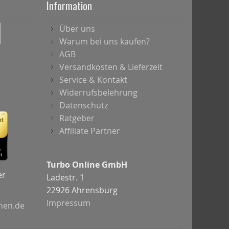
Information
Über uns
Warum bei uns kaufen?
AGB
Versandkosten & Lieferzeit
Service & Kontakt
Widerrufsbelehrung
Datenschutz
Ratgeber
Affiliate Partner
Turbo Online GmbH
er
Ladestr. 1
22926 Ahrensburg
Impressum
chen.de