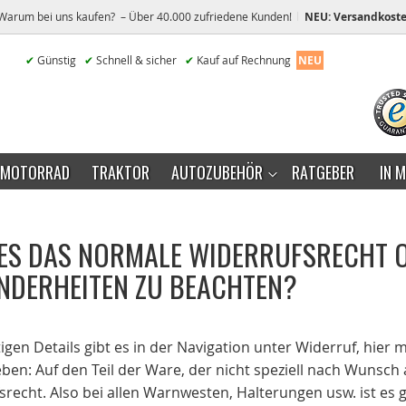
Warum bei uns kaufen? – Über 40.000 zufriedene Kunden!
NEU: Versandkoste
✔
Günstig
✔
Schnell & sicher
✔
Kauf auf Rechnung
NEU
MOTORRAD
TRAKTOR
AUTOZUBEHÖR
RATGEBER
IN 
 ES DAS NORMALE WIDERRUFSRECHT O
NDERHEITEN ZU BEACHTEN?
igen Details gibt es in der Navigation unter Widerruf, hier 
ben: Auf den Teil der Ware, der nicht speziell nach Wunsch
srecht. Also bei allen Warnwesten, Halterungen usw. ist e