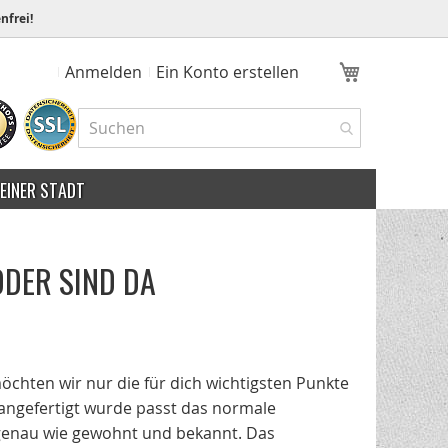
nfrei!
Mein Ware
Anmelden
Ein Konto erstellen
MEINER STADT
DER SIND DA
möchten wir nur die für dich wichtigsten Punkte
 angefertigt wurde passt das normale
s genau wie gewohnt und bekannt. Das