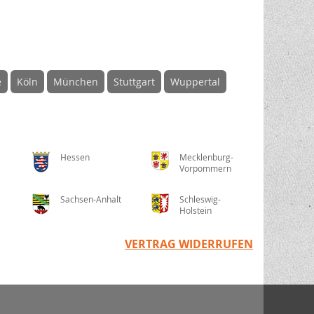
e
Köln
München
Stuttgart
Wuppertal
Hessen
Mecklenburg-
Vorpommern
Sachsen-Anhalt
Schleswig-
Holstein
VERTRAG WIDERRUFEN